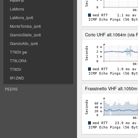
HB9H-B
LaMorra
LaMorra_ipv6
MonteTomba_ipv6
Corio UHF alt.1064m (via 
GiaroloStalle_ipv6
GiaroloAlto_ipv6
T79DV gw
T79LORA
T79DV
IR1ZWD
Frassinetto VHF alt.1050m 
PEERS