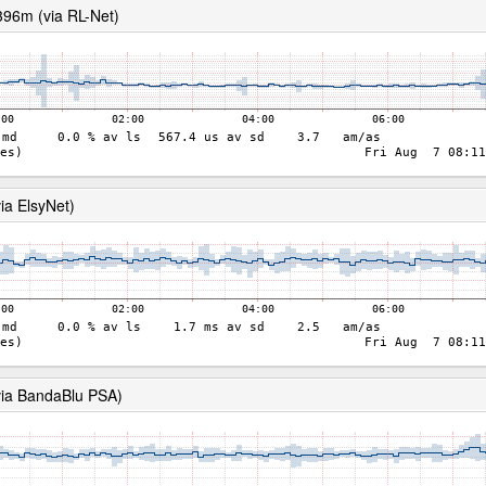
96m (via RL-Net)
ia ElsyNet)
via BandaBlu PSA)