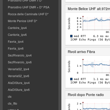
Prarostino UHF DMR + D*
Prarostino UHF DMR + D* PSA
Monte Belice UHF alt.972m
Rocca delle Caminate UHF D*
Monte Penice UHF D*
Cantoira_ipv4
Cantoria_ipv6
Favria_ipv4
Favria_ipv6
Rivoli arrivo Fibra
SezRivarolo_ipv4
SezRivarolo_ipv6
VenariaS2_ipv4
VenariaS2_ipv6
AlaDiStura_ipv4
AlaDiStura_ipv6
Rivoli dopo Ponte radio
ctx
ctx_ftto