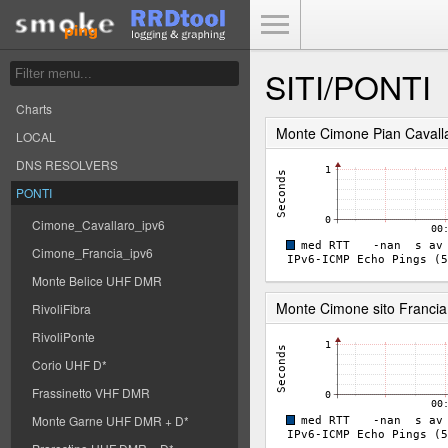
Toggle Menu
SITI/PONTI
Charts
Monte Cimone Pian Cavalla
LOCAL
DNS RESOLVERS
PONTI
Cimone_Cavallaro_ipv6
Cimone_Francia_ipv6
Monte Belice UHF DMR
Monte Cimone sito Francia
RivoliFibra
RivoliPonte
Corio UHF D*
Frassinetto VHF DMR
Monte Garne UHF DMR + D*