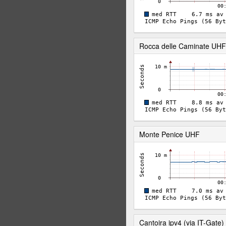
Rocca delle Caminate UHF a
Monte Penice UHF
Cantoira ipv4 (via IT-Gate)